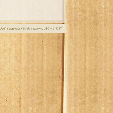
Usuń ciasteczka
• Strefa czasowa: UTC + 1 [
DST
]