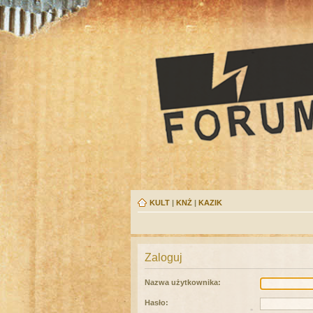
KULT
|
KNŻ
|
KAZIK
Zaloguj
Nazwa użytkownika:
Hasło: