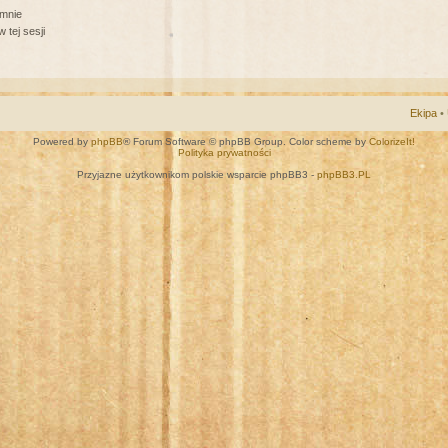
 mnie
 tej sesji
Ekipa
•
Powered by
phpBB
® Forum Software © phpBB Group. Color scheme by
ColorizeIt!
Polityka prywatności
Przyjazne użytkownikom polskie wsparcie phpBB3 -
phpBB3.PL