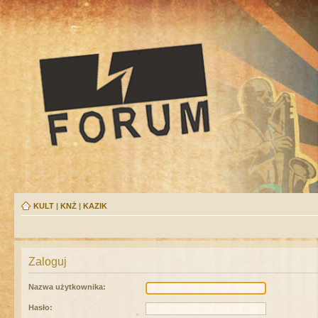
KULT
|
KNŻ
|
KAZIK
Zaloguj
Nazwa użytkownika:
Hasło: