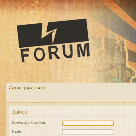
KULT
|
KNŻ
|
KAZIK
Zaloguj
Nazwa użytkownika:
Hasło: