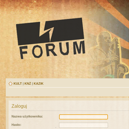
KULT
|
KNŻ
|
KAZIK
Zaloguj
Nazwa użytkownika:
Hasło: