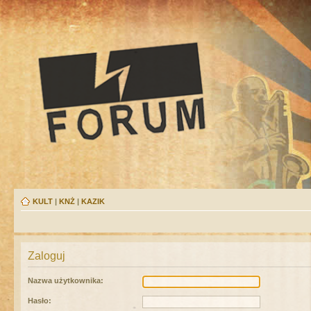
KULT
|
KNŻ
|
KAZIK
Zaloguj
Nazwa użytkownika:
Hasło: