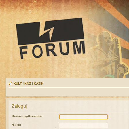
KULT
|
KNŻ
|
KAZIK
Zaloguj
Nazwa użytkownika:
Hasło: