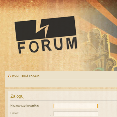
KULT
|
KNŻ
|
KAZIK
Zaloguj
Nazwa użytkownika:
Hasło: