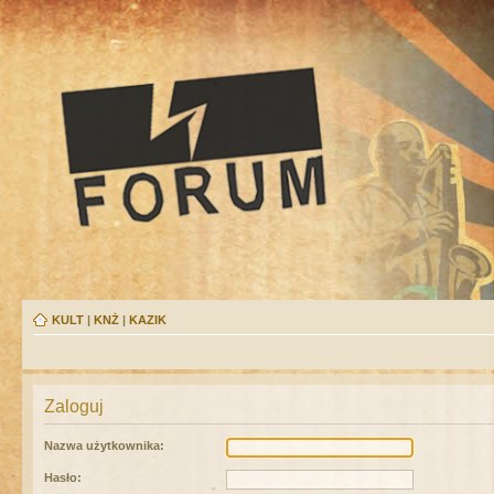
KULT
|
KNŻ
|
KAZIK
Zaloguj
Nazwa użytkownika:
Hasło: