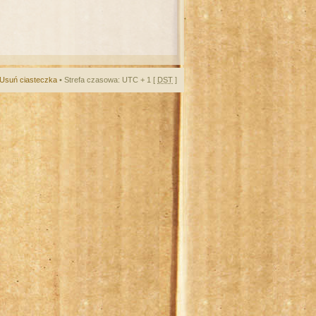
Usuń ciasteczka
• Strefa czasowa: UTC + 1 [
DST
]