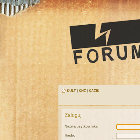
KULT
|
KNŻ
|
KAZIK
Zaloguj
Nazwa użytkownika:
Hasło: