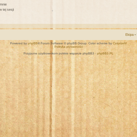
 mnie
 tej sesji
Ekipa
•
Powered by
phpBB
® Forum Software © phpBB Group. Color scheme by
ColorizeIt!
Polityka prywatności
Przyjazne użytkownikom polskie wsparcie phpBB3 -
phpBB3.PL