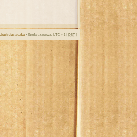
Usuń ciasteczka
• Strefa czasowa: UTC + 1 [
DST
]