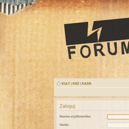
KULT
|
KNŻ
|
KAZIK
Zaloguj
Nazwa użytkownika:
Hasło: