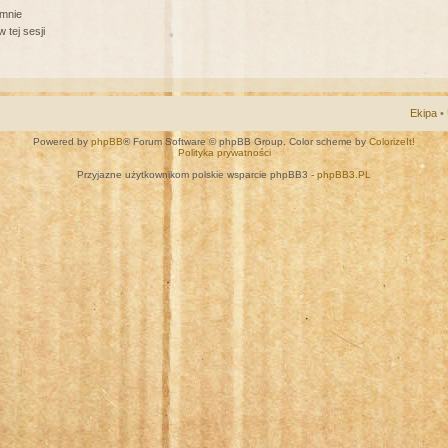
 mnie
 tej sesji
Ekipa
•
Powered by
phpBB
® Forum Software © phpBB Group. Color scheme by
ColorizeIt!
Polityka prywatności
Przyjazne użytkownikom polskie wsparcie phpBB3 -
phpBB3.PL