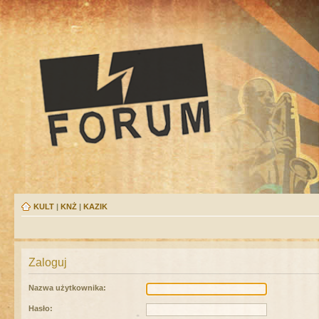
KULT
|
KNŻ
|
KAZIK
Zaloguj
Nazwa użytkownika:
Hasło: