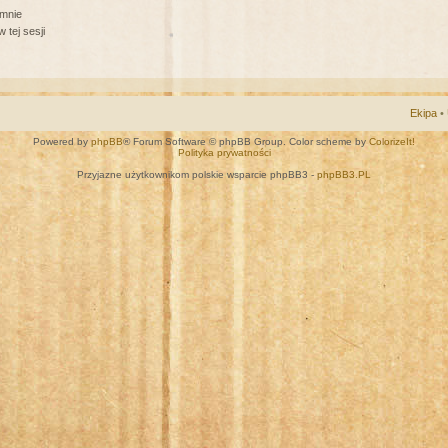
 mnie
 tej sesji
Ekipa
•
Powered by
phpBB
® Forum Software © phpBB Group. Color scheme by
ColorizeIt!
Polityka prywatności
Przyjazne użytkownikom polskie wsparcie phpBB3 -
phpBB3.PL