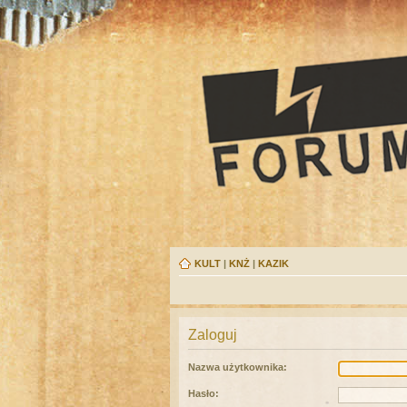
KULT
|
KNŻ
|
KAZIK
Zaloguj
Nazwa użytkownika:
Hasło: