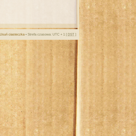
Usuń ciasteczka
• Strefa czasowa: UTC + 1 [
DST
]