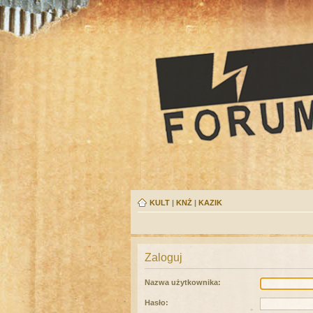
KULT
|
KNŻ
|
KAZIK
Zaloguj
Nazwa użytkownika:
Hasło: