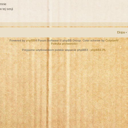
 mnie
 tej sesji
Ekipa
•
Powered by
phpBB
® Forum Software © phpBB Group. Color scheme by
ColorizeIt!
Polityka prywatności
Przyjazne użytkownikom polskie wsparcie phpBB3 -
phpBB3.PL