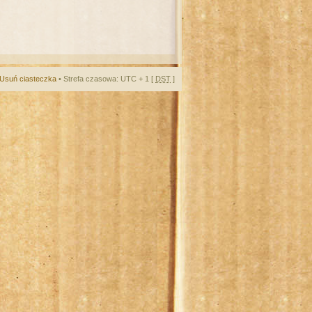
Usuń ciasteczka
• Strefa czasowa: UTC + 1 [
DST
]