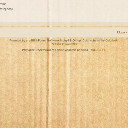
 mnie
 tej sesji
Ekipa
•
Powered by
phpBB
® Forum Software © phpBB Group. Color scheme by
ColorizeIt!
Polityka prywatności
Przyjazne użytkownikom polskie wsparcie phpBB3 -
phpBB3.PL