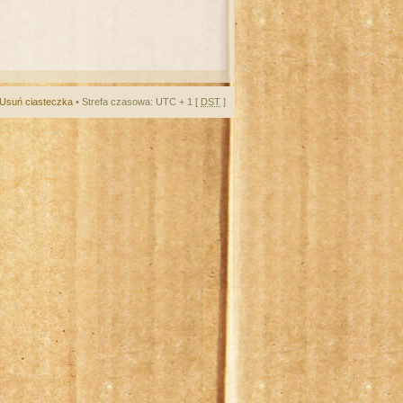
Usuń ciasteczka
• Strefa czasowa: UTC + 1 [
DST
]