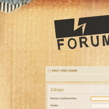
KULT
|
KNŻ
|
KAZIK
Zaloguj
Nazwa użytkownika:
Hasło: