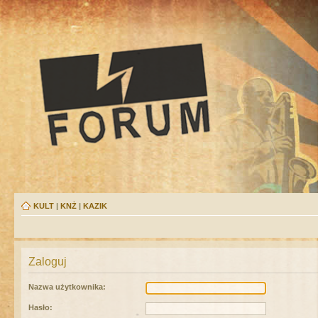
KULT
|
KNŻ
|
KAZIK
Zaloguj
Nazwa użytkownika:
Hasło: