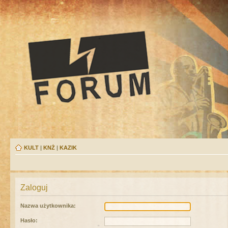
KULT
|
KNŻ
|
KAZIK
Zaloguj
Nazwa użytkownika:
Hasło: