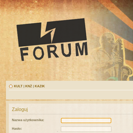
KULT
|
KNŻ
|
KAZIK
Zaloguj
Nazwa użytkownika:
Hasło: