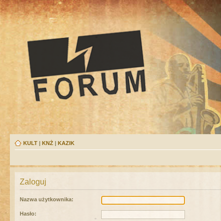
KULT
|
KNŻ
|
KAZIK
Zaloguj
Nazwa użytkownika:
Hasło: