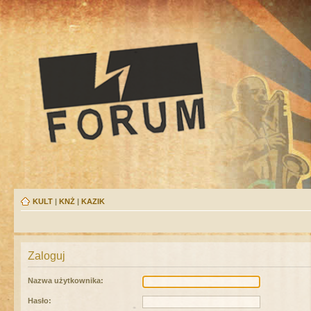
KULT
|
KNŻ
|
KAZIK
Zaloguj
Nazwa użytkownika:
Hasło: