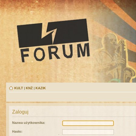
KULT
|
KNŻ
|
KAZIK
Zaloguj
Nazwa użytkownika:
Hasło: