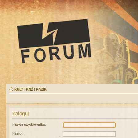
KULT
|
KNŻ
|
KAZIK
Zaloguj
Nazwa użytkownika:
Hasło: