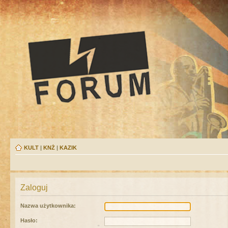
KULT
|
KNŻ
|
KAZIK
Zaloguj
Nazwa użytkownika:
Hasło: