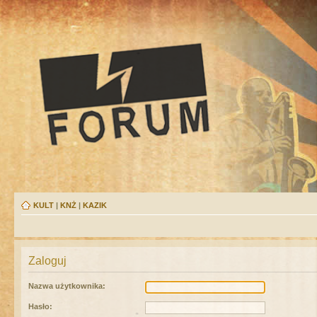
KULT
|
KNŻ
|
KAZIK
Zaloguj
Nazwa użytkownika:
Hasło: