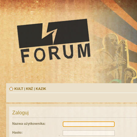
KULT
|
KNŻ
|
KAZIK
Zaloguj
Nazwa użytkownika:
Hasło: