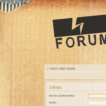
KULT
|
KNŻ
|
KAZIK
Zaloguj
Nazwa użytkownika:
Hasło: