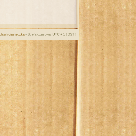
Usuń ciasteczka
• Strefa czasowa: UTC + 1 [
DST
]