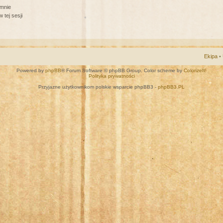
 mnie
 tej sesji
Ekipa
•
Powered by
phpBB
® Forum Software © phpBB Group. Color scheme by
ColorizeIt!
Polityka prywatności
Przyjazne użytkownikom polskie wsparcie phpBB3 -
phpBB3.PL