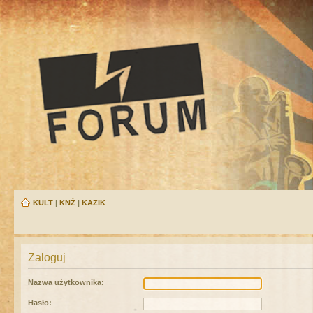
KULT
|
KNŻ
|
KAZIK
Zaloguj
Nazwa użytkownika:
Hasło: