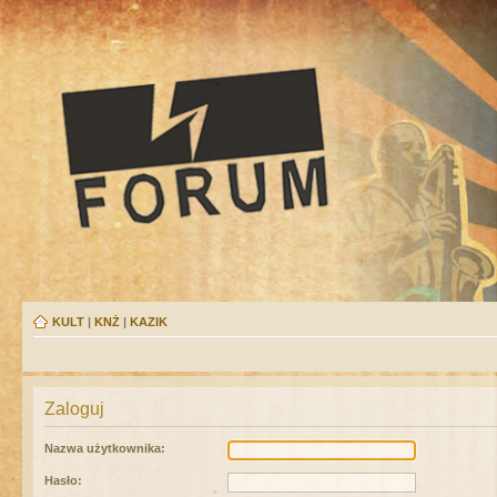
KULT
|
KNŻ
|
KAZIK
Zaloguj
Nazwa użytkownika:
Hasło: