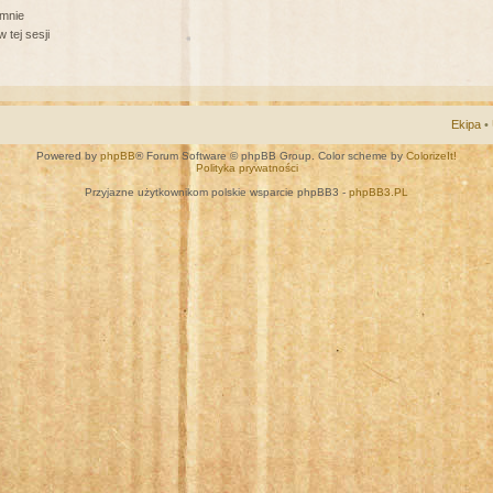
 mnie
 tej sesji
Ekipa
•
Powered by
phpBB
® Forum Software © phpBB Group. Color scheme by
ColorizeIt!
Polityka prywatności
Przyjazne użytkownikom polskie wsparcie phpBB3 -
phpBB3.PL