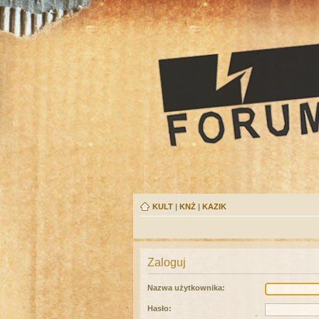
KULT
|
KNŻ
|
KAZIK
Zaloguj
Nazwa użytkownika:
Hasło: