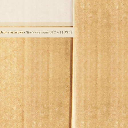
Usuń ciasteczka
• Strefa czasowa: UTC + 1 [
DST
]