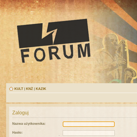
KULT
|
KNŻ
|
KAZIK
Zaloguj
Nazwa użytkownika:
Hasło: