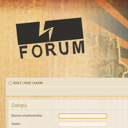
KULT
|
KNŻ
|
KAZIK
Zaloguj
Nazwa użytkownika:
Hasło: