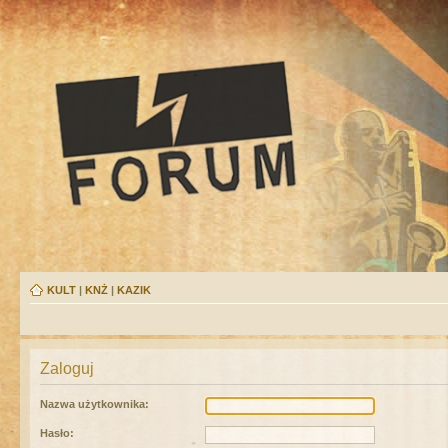
KULT
|
KNŻ
|
KAZIK
Zaloguj
Nazwa użytkownika:
Hasło: