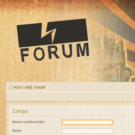
KULT
|
KNŻ
|
KAZIK
Zaloguj
Nazwa użytkownika:
Hasło: