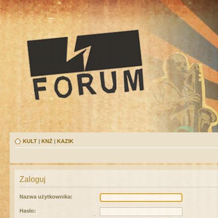
KULT
|
KNŻ
|
KAZIK
Zaloguj
Nazwa użytkownika:
Hasło: