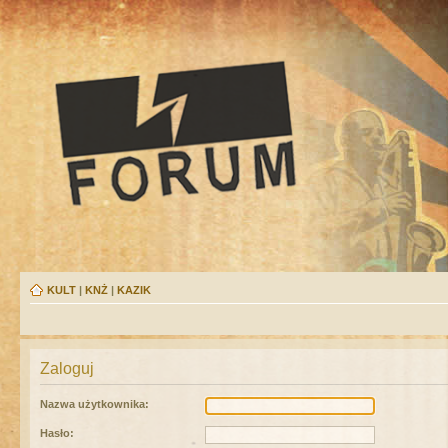
KULT
|
KNŻ
|
KAZIK
Zaloguj
Nazwa użytkownika:
Hasło: