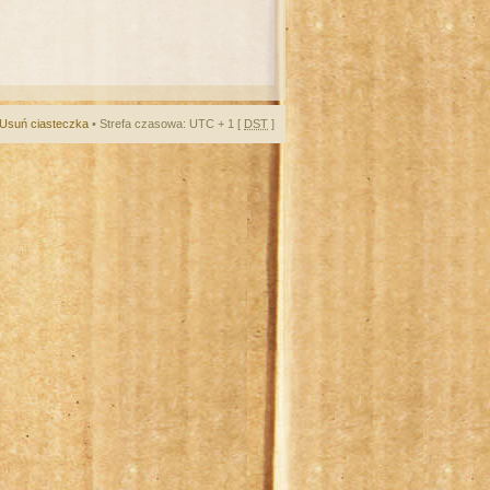
Usuń ciasteczka
• Strefa czasowa: UTC + 1 [
DST
]