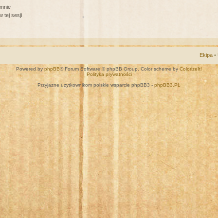
 mnie
 tej sesji
Ekipa
•
Powered by
phpBB
® Forum Software © phpBB Group. Color scheme by
ColorizeIt!
Polityka prywatności
Przyjazne użytkownikom polskie wsparcie phpBB3 -
phpBB3.PL