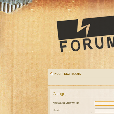
KULT
|
KNŻ
|
KAZIK
Zaloguj
Nazwa użytkownika:
Hasło: