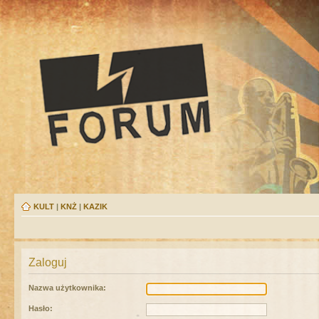
KULT
|
KNŻ
|
KAZIK
Zaloguj
Nazwa użytkownika:
Hasło: