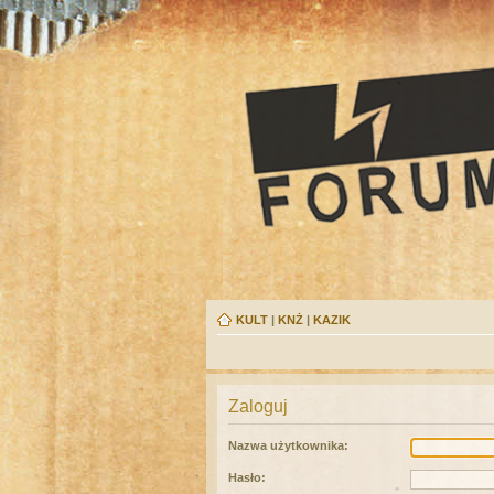
KULT
|
KNŻ
|
KAZIK
Zaloguj
Nazwa użytkownika:
Hasło: