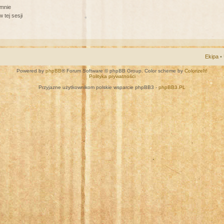
 mnie
 tej sesji
Ekipa
•
Powered by
phpBB
® Forum Software © phpBB Group. Color scheme by
ColorizeIt!
Polityka prywatności
Przyjazne użytkownikom polskie wsparcie phpBB3 -
phpBB3.PL