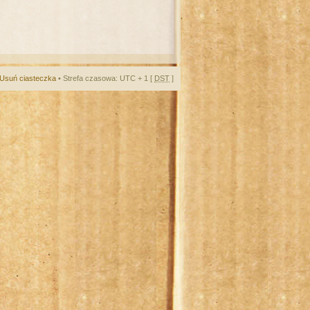
Usuń ciasteczka
• Strefa czasowa: UTC + 1 [
DST
]