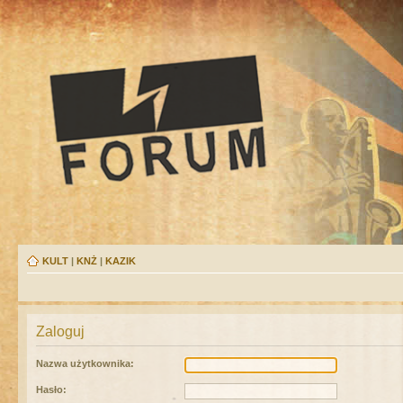
KULT
|
KNŻ
|
KAZIK
Zaloguj
Nazwa użytkownika:
Hasło: