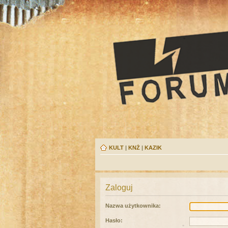
KULT
|
KNŻ
|
KAZIK
Zaloguj
Nazwa użytkownika:
Hasło: