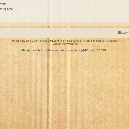
 mnie
 tej sesji
Ekipa
•
Powered by
phpBB
® Forum Software © phpBB Group. Color scheme by
ColorizeIt!
Polityka prywatności
Przyjazne użytkownikom polskie wsparcie phpBB3 -
phpBB3.PL