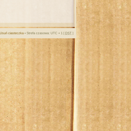
Usuń ciasteczka
• Strefa czasowa: UTC + 1 [
DST
]