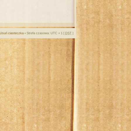
Usuń ciasteczka
• Strefa czasowa: UTC + 1 [
DST
]