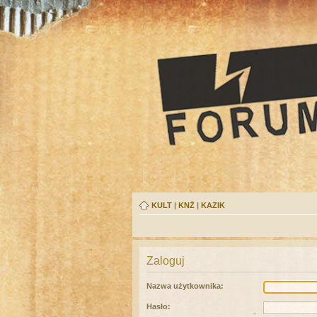
KULT
|
KNŻ
|
KAZIK
Zaloguj
Nazwa użytkownika:
Hasło: