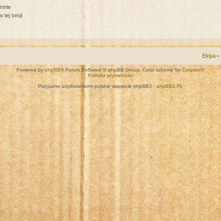
 mnie
 tej sesji
Ekipa
•
Powered by
phpBB
® Forum Software © phpBB Group. Color scheme by
ColorizeIt!
Polityka prywatności
Przyjazne użytkownikom polskie wsparcie phpBB3 -
phpBB3.PL