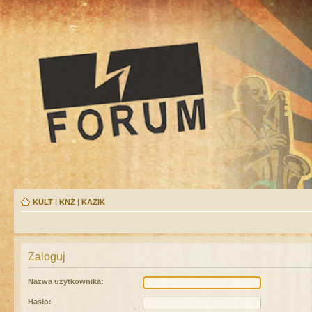
KULT
|
KNŻ
|
KAZIK
Zaloguj
Nazwa użytkownika:
Hasło: