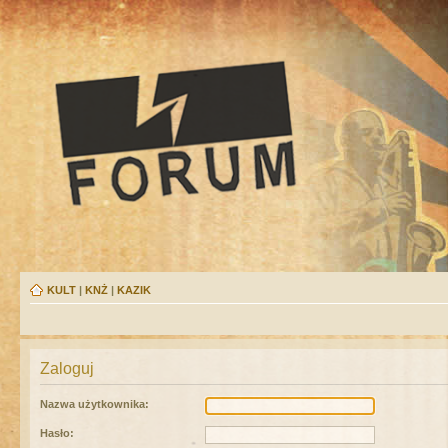
KULT
|
KNŻ
|
KAZIK
Zaloguj
Nazwa użytkownika:
Hasło: