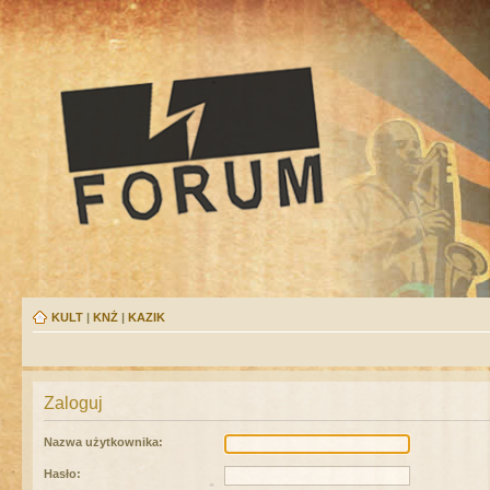
KULT
|
KNŻ
|
KAZIK
Zaloguj
Nazwa użytkownika:
Hasło: