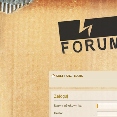
KULT
|
KNŻ
|
KAZIK
Zaloguj
Nazwa użytkownika:
Hasło: