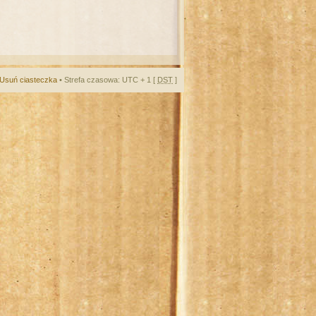
Usuń ciasteczka
• Strefa czasowa: UTC + 1 [
DST
]