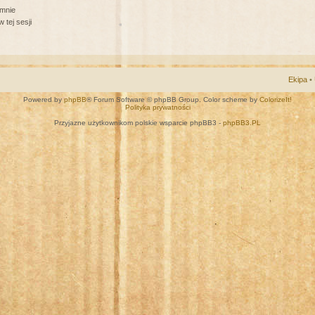
 mnie
 tej sesji
Ekipa
•
Powered by
phpBB
® Forum Software © phpBB Group. Color scheme by
ColorizeIt!
Polityka prywatności
Przyjazne użytkownikom polskie wsparcie phpBB3 -
phpBB3.PL