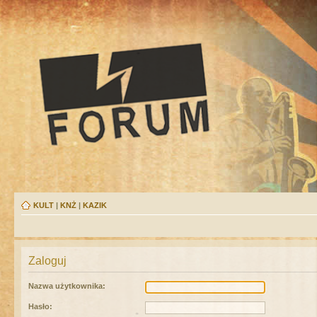
KULT
|
KNŻ
|
KAZIK
Zaloguj
Nazwa użytkownika:
Hasło: