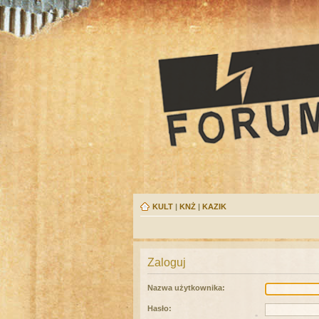
KULT
|
KNŻ
|
KAZIK
Zaloguj
Nazwa użytkownika:
Hasło: