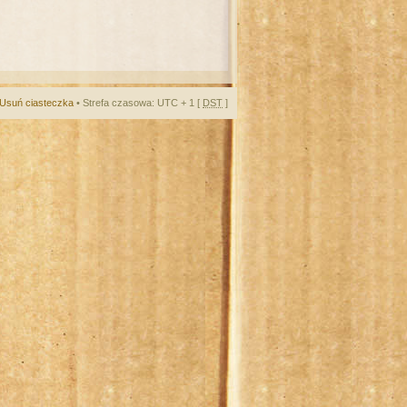
Usuń ciasteczka
• Strefa czasowa: UTC + 1 [
DST
]