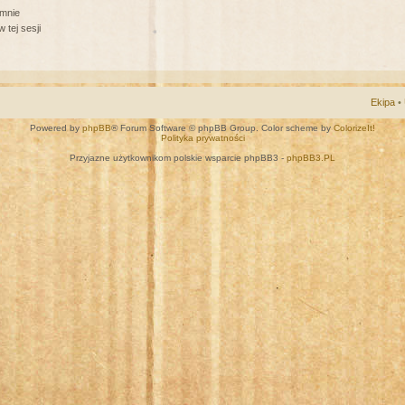
 mnie
 tej sesji
Ekipa
•
Powered by
phpBB
® Forum Software © phpBB Group. Color scheme by
ColorizeIt!
Polityka prywatności
Przyjazne użytkownikom polskie wsparcie phpBB3 -
phpBB3.PL