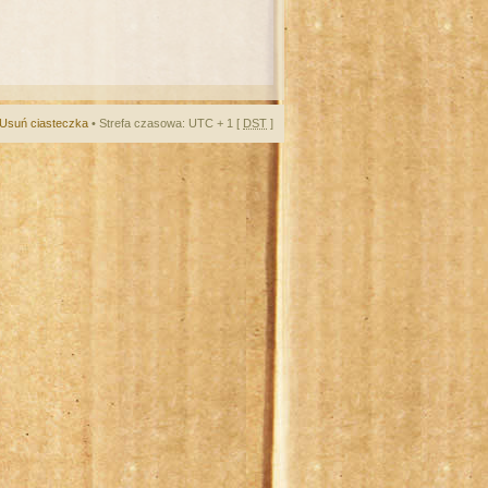
Usuń ciasteczka
• Strefa czasowa: UTC + 1 [
DST
]