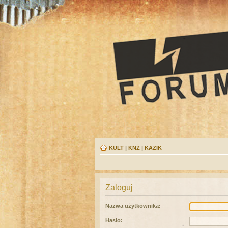
KULT
|
KNŻ
|
KAZIK
Zaloguj
Nazwa użytkownika:
Hasło: