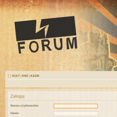
KULT
|
KNŻ
|
KAZIK
Zaloguj
Nazwa użytkownika:
Hasło: