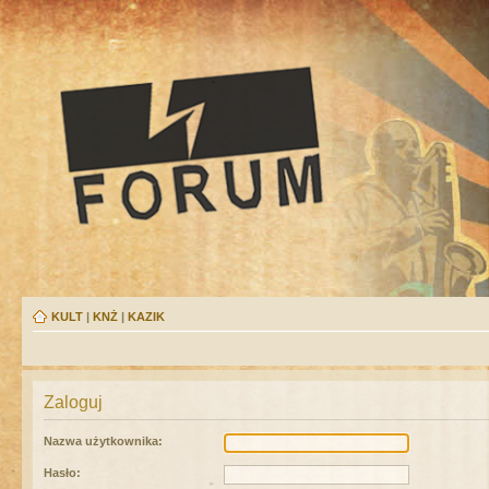
KULT
|
KNŻ
|
KAZIK
Zaloguj
Nazwa użytkownika:
Hasło: