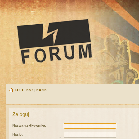
KULT
|
KNŻ
|
KAZIK
Zaloguj
Nazwa użytkownika:
Hasło: